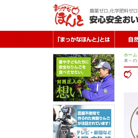
ホーム
末～の