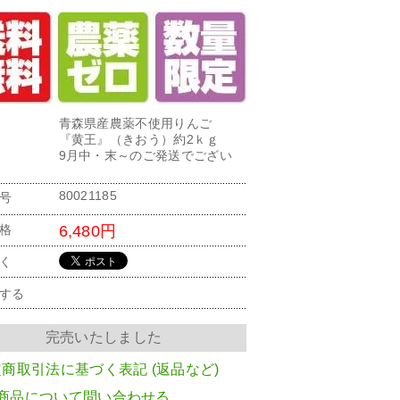
青森県産農薬不使用りんご
『黄王』（きおう）約2ｋｇ
9月中・末～のご発送でござい
80021185
号
6,480円
格
く
する
完売いたしました
定商取引法に基づく表記 (返品など)
商品について問い合わせる