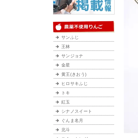
サンふじ
王林
サンジョナ
金星
黄王(きおう)
ヒロサキふじ
トキ
紅玉
シナノスイート
ぐんま名月
北斗