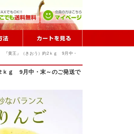
 『黄王』（きおう）約2ｋｇ 9月中・
2ｋｇ 9月中・末～のご発送で