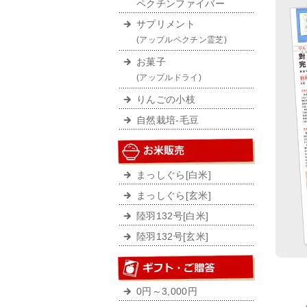
ペクチンファイバー
サプリメント
(アップルペクチン霊芝)
お菓子
(アップルドライ)
りんごの小枝
自然栽培-毛豆
まっしぐら[白米]
まっしぐら[玄米]
陸羽132号[白米]
陸羽132号[玄米]
0円～3,000円