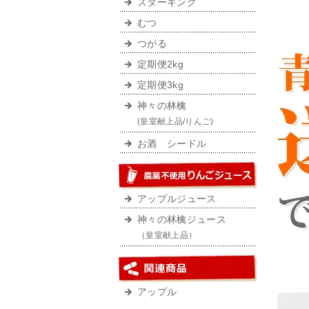
スターキング
むつ
つがる
定期便2kg
定期便3kg
神々の林檎
(皇室献上品/りんご)
お酒 シードル
アップルジュース
神々の林檎ジュース
（皇室献上品）
アップル