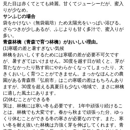
見た目は赤くてとても綺麗。甘くてジューシーだが、蜜入
りが少なめ。
サンふじの場合
袋をかけない（無袋栽培）ため太陽光をいっぱい浴びる。
ざらつきが少しあるが、ふじよりも甘く多汁で、蜜入りが
多い。
青森林檎（青森で育つ林檎）がおいしい理由。
(1)寒暖の差と暑すぎない気候
林檎をおいしくするためには寒暖の差が必要不可欠です
が、暑すぎてはいけません。30度を越す日が続くと、芽が
育たなかったり熟す前にやわらかくなってしまったり、大
きくおいしく育つことができません。まっかなほんとの農
園がある青森県「弘前市」はこの寒暖の差はもちろんあり
ますが、30度を超える真夏日も少ない地域で、まさに林檎
に適した風土にあります。
(2)休むことができる冬
実は、林檎には寒い冬も必要です。 1年中頑張り続けるこ
とは、林檎でも大変です。春から秋まで頑張った分、ゆっ
くり休むことができる冬の寒さが必要なのです。また、寒
い冬を耐え抜いた林檎は力強く芽を伸ばしてくれます。青