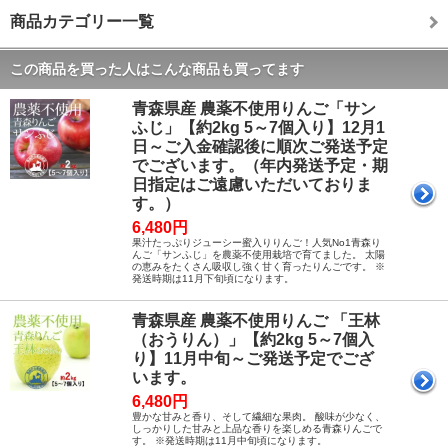
商品カテゴリー一覧
この商品を買った人はこんな商品も買ってます
青森県産 農薬不使用りんご「サン
ふじ」【約2kg 5～7個入り】12月1
日～ご入金確認後に順次ご発送予定
でございます。（年内発送予定・期
日指定はご遠慮いただいておりま
す。）
6,480円
果汁たっぷりジューシー蜜入りりんご！人気No1青森り
んご「サンふじ」を農薬不使用栽培で育てました。 太陽
の恵みをたくさん吸収し強く甘く育ったりんごです。 ※
発送時期は11月下旬頃になります。
青森県産 農薬不使用りんご 「王林
（おうりん）」【約2kg 5～7個入
り】11月中旬～ご発送予定でござ
います。
6,480円
豊かな甘みと香り、そして繊細な果肉。 酸味が少なく、
しっかりした甘みと上品な香りを楽しめる青森りんごで
す。 ※発送時期は11月中旬頃になります。