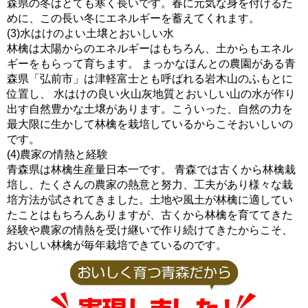
森県の冬はとても寒く長いです。春に元気な身を付けるた
めに、この長い冬にエネルギーを蓄えてくれます。
(3)水はけのよい土壌とおいしい水
林檎は太陽からのエネルギーはもちろん、土からもエネル
ギーをもらって育ちます。 まっかなほんとの農園がある青
森県「弘前市」は津軽富士とも呼ばれる岩木山のふもとに
位置し、 水はけの良い火山灰地質とおいしい山の水が作り
出す自然豊かな土壌があります。こういった、自然の力を
最大限に生かして林檎を栽培しているからこそおいしいの
です。
(4)農家の情熱と経験
青森県は林檎生産量日本一です。 青森では古くから林檎栽
培し、たくさんの農家の熱意と努力、工夫があり様々な栽
培方法が試されてきました。土地や風土が林檎に適してい
たことはもちろんありますが、古くから林檎を育ててきた
経験や農家の情熱を受け継いで作り続けてきたからこそ、
おいしい林檎が毎年栽培できているのです。