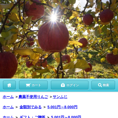
カート
ログイン
検索
ホーム
＞
農薬不使用りんご
＞
サンふじ
ホーム
＞
金額別でみる
＞
5,001円～8,000円
ホーム
＞
ギフト・ご贈答
＞
5,001円～8,000円