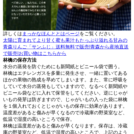
詳しくは
まっかなほんととはページ
をご覧ください。
太陽に育まれてより甘く蜜も果汁もたっぷり溢れる甘みの
青森りんご「サンふじ」送料無料で販売!青森から産地直送
で販売!お買い物はこちらから
林檎の保存方法
水分の蒸発を防ぐためにも新聞紙とビニール袋で囲う。
林檎はエチレンガスを多量に発生させ、一緒に置いてある
ほかの果物の熟成を早めてしまいます。また、常に呼吸を
していて水分の蒸発もしていますので、なるべく新聞紙や
ビニール袋などに入れて保管をしてください。逆にじゃが
いもの発芽は防ぎますので、じゃがいもの入った袋に林檎
を１個入れておくとじゃがいもの保存に効果があります。
温度差があると傷みが早くなるので冷蔵庫の野菜室など、
低温で湿度の高いところで保存。
林檎は温度差があると傷みが早くなります。保存は、冷蔵
庫の野菜室など、低温で湿度の高いところで、上記のよう