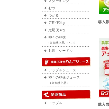
スターキング
むつ
つがる
購入
定期便2kg
定期便3kg
神々の林檎
(皇室献上品/りんご)
お酒 シードル
アップルジュース
神々の林檎ジュース
（皇室献上品）
アップル
購入