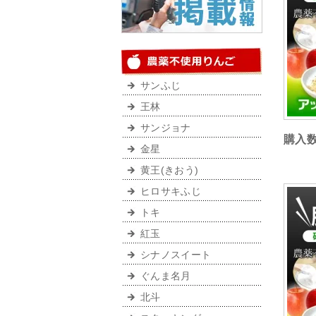
サンふじ
王林
サンジョナ
購入
金星
黄王(きおう)
ヒロサキふじ
トキ
紅玉
シナノスイート
ぐんま名月
北斗