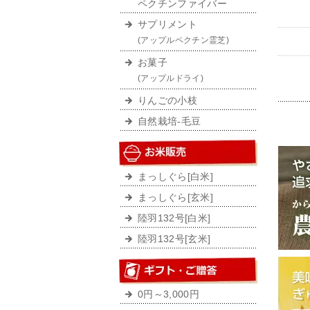
ペクチンファイバー
サプリメント
(アップルペクチン霊芝)
お菓子
(アップルドライ)
りんごの小枝
自然栽培-毛豆
まっしぐら[白米]
まっしぐら[玄米]
陸羽132号[白米]
陸羽132号[玄米]
0円～3,000円