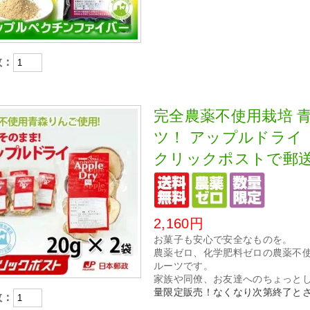
数：
完全農薬不使用栽培 
ツ！ アップルドライ【
クリックポストで郵
2,160円
お菓子も安心で安全なものを。
農薬ゼロ、化学肥料ゼロの農薬不
ルーツです。
家族や同僚、お友達へのちょっと
量限定販売！なくなり次第終了と
数：