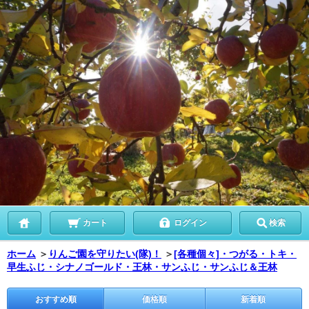
カート
ログイン
検索
ホーム
＞
りんご園を守りたい(隊)！
＞
[各種個々]・つがる・トキ・
早生ふじ・シナノゴールド・王林・サンふじ・サンふじ＆王林
おすすめ順
価格順
新着順