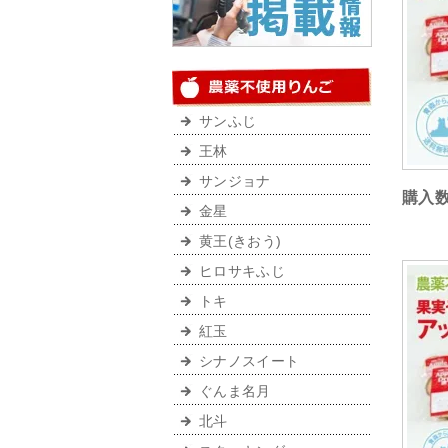
サンふじ
王林
サンジョナ
購入
金星
黄王(きおう)
ヒロサキふじ
トキ
紅玉
シナノスイート
ぐんま名月
北斗