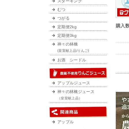
スターキング
むつ
つがる
購入
定期便2kg
定期便3kg
神々の林檎
(皇室献上品/りんご)
お酒 シードル
アップルジュース
神々の林檎ジュース
（皇室献上品）
アップル