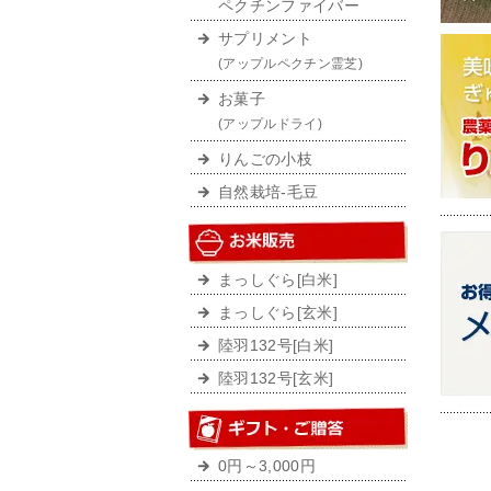
ペクチンファイバー
サプリメント
(アップルペクチン霊芝)
お菓子
(アップルドライ)
りんごの小枝
自然栽培-毛豆
まっしぐら[白米]
まっしぐら[玄米]
陸羽132号[白米]
陸羽132号[玄米]
0円～3,000円