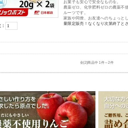
お菓子も安心で安全なものを。
農薬ゼロ、化学肥料ゼロの農薬不
ルーツです。
家族や同僚、お友達へのちょっと
量限定販売！なくなり次第終了と
数：
全[2]商品中 1件～2件