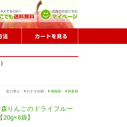
イ）
並び替え -
▼おすすめ順
-
▼価格順
-
▼新着順
青森りんごのドライフルー
20g×6袋】